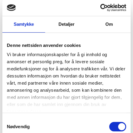
leca, lecadekker
alt av treverk
Samtykke
Detaljer
Om
plater
parkett
vinduer
Denne nettsiden anvender cookies
dører
Vi bruker informasjonskapsler for å gi innhold og
ovner peiser
annonser et personlig preg, for å levere sosiale
alt til bad og kjøkken
mediefunksjoner og for å analysere trafikken vår. Vi deler
dessuten informasjon om hvordan du bruker nettstedet
vårt, med partnerne våre innen sosiale medier,
Vi tilbyr blant annet:
annonsering og analysearbeid, som kan kombinere den
med annen informasjon du har gjort tilgjengelig for dem,
oppføring av boliger
eller som de har samlet inn gjennom din bruk av
tilbygg
tjenestene deres.
omlegging av tak
Samtykkevalg
Nødvendig
utskifting av vinduer/dører